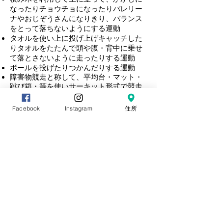
なったりチョウチョになったりバレリー
ナやおじぞうさんになりきり、バランス
をとって落ちないようにする運動
タオルを使い上に投げ上げキャッチした
りタオルをたたんで頭や腹・背中に乗せ
て落とさないように走ったりする運動
ボールを投げたりつかんだりする運動
障害物競走と称して、平均台・マット・
跳び箱・等を使いサーキット形式で競走
する運動
などを行ないます。
Facebook
Instagram
住所
運動会の近い月は、３０メートル走を計
測し速く走れる喜びも経験します。
すべてにおいて、楽しんで出来る、無理
をさせないことを基本に運動が好きにな
れるように努めます。
Copyright© 2016 KOSHIN HOIKUEN All
Rights Reserved.