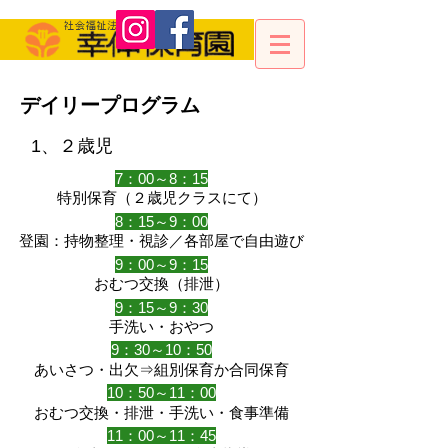
デイリープログラム
1、２歳児
7：00～8：15
特別保育（２歳児クラスにて）
8：15～9：00
登園：持物整理・視診／各部屋で自由遊び
9：00～9：15
おむつ交換（排泄）
9：15～9：30
手洗い・おやつ
9：30～10：50
あいさつ・出欠⇒組別保育か合同保育
10：50～11：00
おむつ交換・排泄・手洗い・食事準備
11：00～11：45