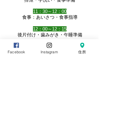
11：30～12：00
食事：あいさつ・食事指導
12：00～12：15
後片付け・歯みがき・午睡準備
12：15～12：50
Facebook
Instagram
住所
自由あそび（ホール）
12：50～13：00
排泄・手洗い・おはなし等（午睡前）
13：00～14：30
午睡～めざめ
14：30～15：15
後片付け・排泄・手洗い⇒おやつ⇒うがい
15：15～15：55
帰りのあいさつ・掃除・整理整頓
15：55～16：00