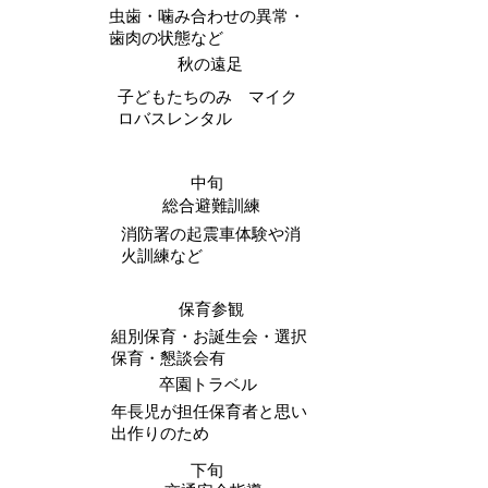
虫歯・噛み合わせの異常・
歯肉の状態など
秋の遠足
子どもたちのみ マイク
ロバスレンタル
中旬
総合避難訓練
消防署の起震車体験や消
火訓練など
保育参観
組別保育・お誕生会・選択
保育・懇談会有
卒園トラベル
年長児が担任保育者と思い
出作りのため
下旬