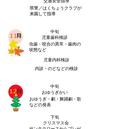
交通安全指導
県警／はくちょうクラブが
来園して指導
中旬
児童歯科検診
虫歯・咬合の異常・歯肉の
状態など
児童内科検診
内診・のどなどの検診
中旬
おゆうぎかい
おゆうぎ・劇・舞踊劇・歌
などの発表
下旬
クリスマス会
サンタクロースからプレゼ