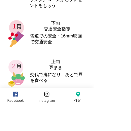
ントをもらう
下旬
交通安全指導
雪道での安全・16mm映画
で交通安全
上旬
豆まき
交代で鬼になり、あとで豆
を食べる
卒園・修了記念撮影
Facebook
Instagram
住所
各クラス別～卒園児は私服
中旬
雪あそび会（お楽しみ会）
お菓子とり競走・そりのり
競走など