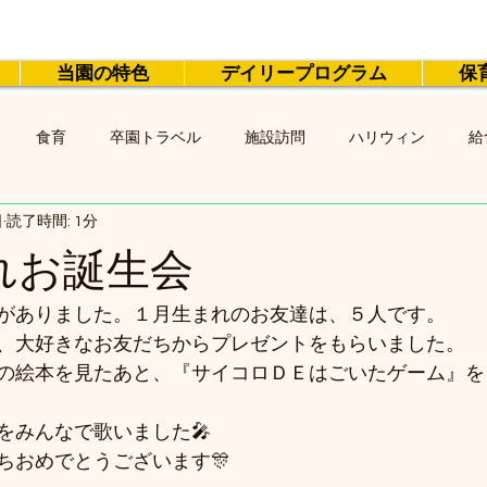
当園の特色
デイリープログラム
保
食育
卒園トラベル
施設訪問
ハリウィン
給
日
読了時間: 1分
れお誕生会
がありました。１月生まれのお友達は、５人です。
、大好きなお友だちからプレゼントをもらいました。
の絵本を見たあと、『サイコロＤＥはごいたゲーム』を
をみんなで歌いました🎤
ちおめでとうございます🎊