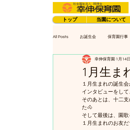
トップ
当園について
All Posts
お誕生会
保育園行事
幸伸保育園
1月14
1月生ま
１月生まれの誕生会
インタビューをして
そのあとは、十二支
た🐴
そして最後は、園歌
１月生まれのお友だ