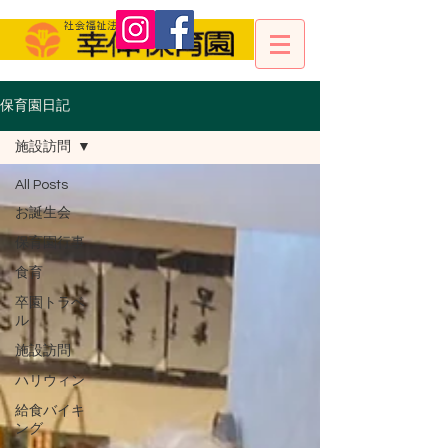
保育園日記
施設訪問
All Posts
お誕生会
保育園行事
食育
卒園トラベ
ル
施設訪問
ハリウィン
給食バイキ
ング